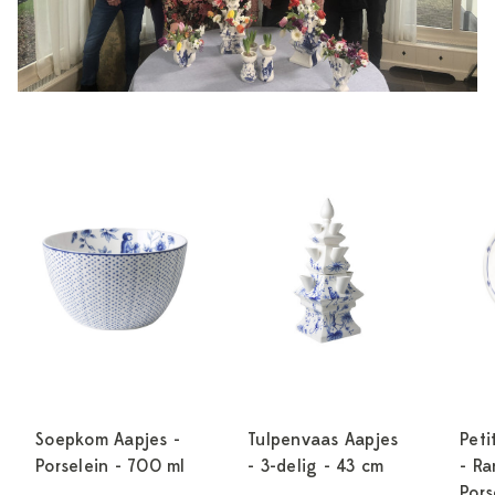
Soepkom Aapjes -
Tulpenvaas Aapjes
Peti
Porselein - 700 ml
- 3-delig - 43 cm
- Ra
Pors