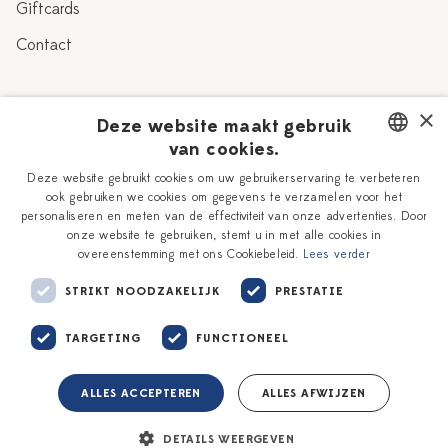
Giftcards
Contact
Over Heinen Delfts Blauw
×
Deze website maakt gebruik
van cookies.
Blog
Delfts Blauw
DUTCH
Deze website gebruikt cookies om uw gebruikerservaring te verbeteren
Verhaal
Workshops
ook gebruiken we cookies om gegevens te verzamelen voor het
ENGLISH
personaliseren en meten van de effectiviteit van onze advertenties. Door
Onze plateelschilders
Vacatures
onze website te gebruiken, stemt u in met alle cookies in
overeenstemming met ons Cookiebeleid.
Lees verder
Winkels
Zakelijk
STRIKT NOODZAKELIJK
PRESTATIE
TARGETING
FUNCTIONEEL
ALLES ACCEPTEREN
ALLES AFWIJZEN
Algemene voorwaarden
Privacy policy
DETAILS WEERGEVEN