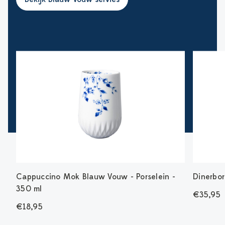
g
Cappuccino Mok Blauw Vouw - Porselein -
Dinerbor
350 ml
€35,95
€18,95