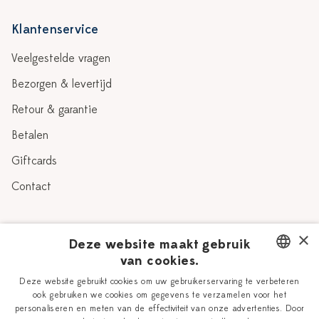
Klantenservice
Veelgestelde vragen
Bezorgen & levertijd
Retour & garantie
Betalen
Giftcards
Contact
Over Heinen Delfts Blauw
×
Deze website maakt gebruik
van cookies.
Blog
Delfts Blauw
DUTCH
Deze website gebruikt cookies om uw gebruikerservaring te verbeteren
Verhaal
Workshops
ook gebruiken we cookies om gegevens te verzamelen voor het
ENGLISH
personaliseren en meten van de effectiviteit van onze advertenties. Door
Onze plateelschilders
Vacatures