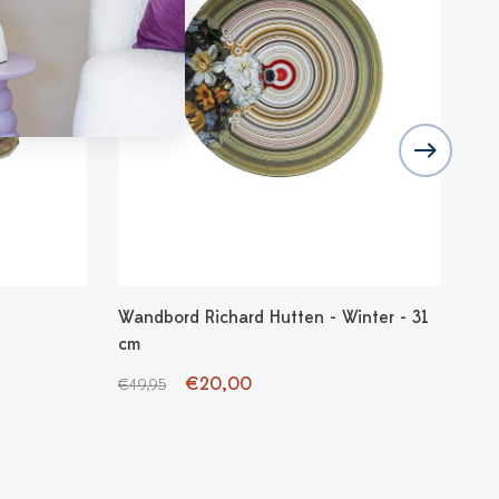
Wandbord Richard Hutten - Winter - 31
Tul
cm
Ker
€20,00
€3
€49,95