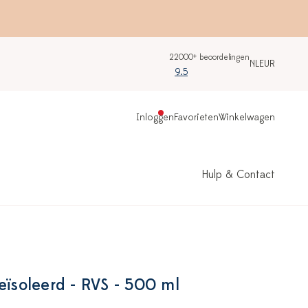
22000+ beoordelingen
NL
EUR
9.5
Inloggen
Favorieten
Winkelwagen
Hulp & Contact
eïsoleerd - RVS - 500 ml