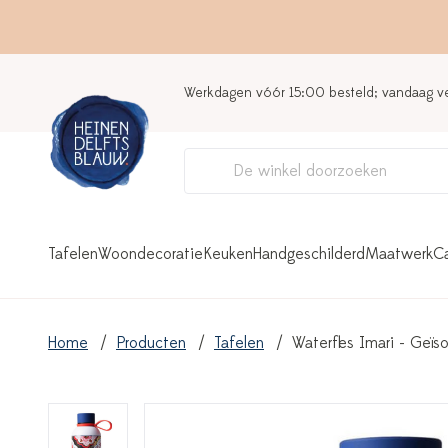
Werkdagen vóór 15:00 besteld; vandaag 
Tafelen
Woondecoratie
Keuken
Handgeschilderd
Maatwerk
C
Home
Producten
Tafelen
Waterfles Imari - Geïs