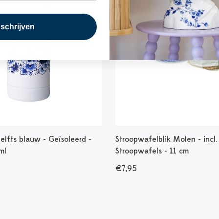
nschrijven
elfts blauw - Geïsoleerd -
Stroopwafelblik Molen - incl.
ml
Stroopwafels - 11 cm
€7,95