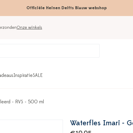
Officiële Heinen Delfts Blauw webshop
verzonden
Onze winkels
adeaus
Inspiratie
SALE
oleerd - RVS - 500 ml
Waterfles Imari - G