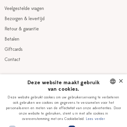
Veelgestelde vragen
Bezorgen & levertijd
Retour & garantie
Betalen
Giftcards
Contact
Over Heinen Delfts Blauw
×
Deze website maakt gebruik
van cookies.
Blog
Delfts Blauw
DUTCH
Deze website gebruikt cookies om uw gebruikerservaring te verbeteren
Verhaal
Workshops
ook gebruiken we cookies om gegevens te verzamelen voor het
ENGLISH
personaliseren en meten van de effectiviteit van onze advertenties. Door
Onze plateelschilders
Vacatures
onze website te gebruiken, stemt u in met alle cookies in
overeenstemming met ons Cookiebeleid.
Lees verder
Winkels
Zakelijk