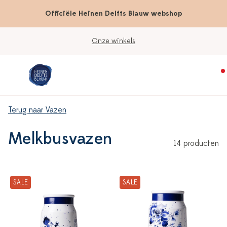
Officiële Heinen Delfts Blauw webshop
Onze winkels
Terug naar Vazen
Melkbusvazen
14 producten
SALE
SALE