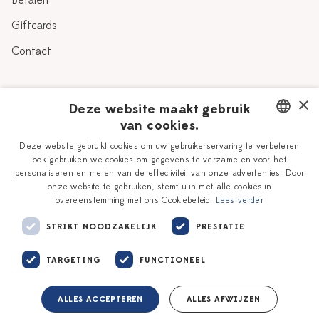
Betalen
Giftcards
Contact
Over Heinen Delfts Blauw
×
Deze website maakt gebruik
van cookies.
Blog
Delfts Blauw
DUTCH
Deze website gebruikt cookies om uw gebruikerservaring te verbeteren
Verhaal
Workshops
ook gebruiken we cookies om gegevens te verzamelen voor het
ENGLISH
personaliseren en meten van de effectiviteit van onze advertenties. Door
Onze plateelschilders
Vacatures
onze website te gebruiken, stemt u in met alle cookies in
overeenstemming met ons Cookiebeleid.
Lees verder
Winkels
Zakelijk
STRIKT NOODZAKELIJK
PRESTATIE
TARGETING
FUNCTIONEEL
ALLES ACCEPTEREN
ALLES AFWIJZEN
Algemene voorwaarden
Privacy policy