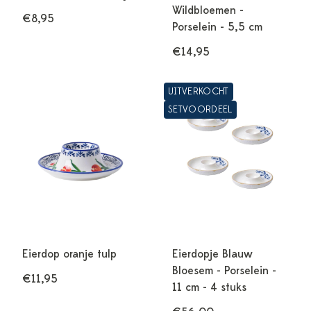
Wildbloemen -
€8,95
Porselein - 5,5 cm
€14,95
UITVERKOCHT
SETVOORDEEL
Eierdop oranje tulp
Eierdopje Blauw
Bloesem - Porselein -
€11,95
11 cm - 4 stuks