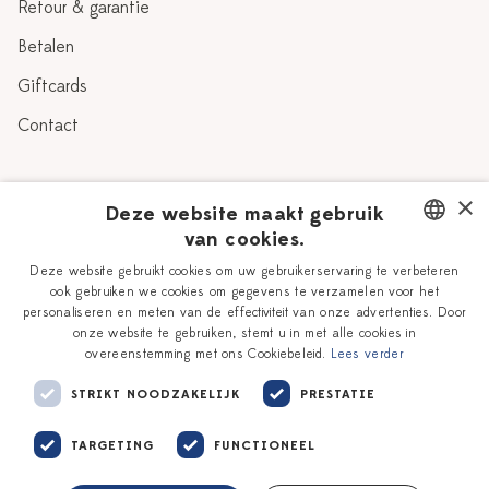
Retour & garantie
Betalen
Giftcards
Contact
Over Heinen Delfts Blauw
×
Deze website maakt gebruik
van cookies.
Blog
Delfts Blauw
DUTCH
Deze website gebruikt cookies om uw gebruikerservaring te verbeteren
Verhaal
Workshops
ook gebruiken we cookies om gegevens te verzamelen voor het
ENGLISH
personaliseren en meten van de effectiviteit van onze advertenties. Door
Onze plateelschilders
Vacatures
onze website te gebruiken, stemt u in met alle cookies in
overeenstemming met ons Cookiebeleid.
Lees verder
Winkels
Zakelijk
STRIKT NOODZAKELIJK
PRESTATIE
TARGETING
FUNCTIONEEL