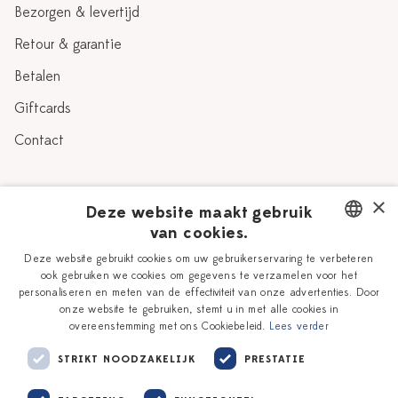
Bezorgen & levertijd
Retour & garantie
Betalen
Giftcards
Contact
Over Heinen Delfts Blauw
×
Deze website maakt gebruik
van cookies.
Blog
Delfts Blauw
DUTCH
Deze website gebruikt cookies om uw gebruikerservaring te verbeteren
Verhaal
Workshops
ook gebruiken we cookies om gegevens te verzamelen voor het
ENGLISH
personaliseren en meten van de effectiviteit van onze advertenties. Door
Onze plateelschilders
Vacatures
onze website te gebruiken, stemt u in met alle cookies in
overeenstemming met ons Cookiebeleid.
Lees verder
Winkels
Zakelijk
STRIKT NOODZAKELIJK
PRESTATIE