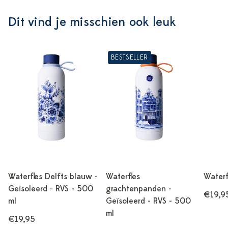
Dit vind je misschien ook leuk
BESTSELLER
Waterfles Delfts blauw -
Waterfles
Waterf
Geïsoleerd - RVS - 500
grachtenpanden -
€19,9
ml
Geïsoleerd - RVS - 500
ml
€19,95