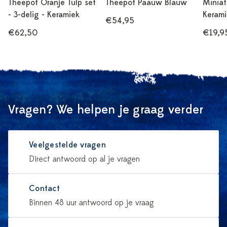
Theepot Oranje Tulp set
Theepot Paauw Blauw
Miniat
- 3-delig - Keramiek
Kerami
€54,95
€62,50
€19,9
Vragen? We helpen je graag verder
Veelgestelde vragen
Direct antwoord op al je vragen
Contact
Binnen 48 uur antwoord op je vraag