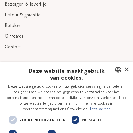
Bezorgen & levertijd
Retour & garantie
Betalen
Giftcards
Contact
Over Heinen Delfts Blauw
×
Deze website maakt gebruik
van cookies.
Blog
Delfts Blauw
DUTCH
Deze website gebruikt cookies om uw gebruikerservaring te verbeteren
Verhaal
Workshops
ook gebruiken we cookies om gegevens te verzamelen voor het
ENGLISH
personaliseren en meten van de effectiviteit van onze advertenties. Door
Onze plateelschilders
Vacatures
onze website te gebruiken, stemt u in met alle cookies in
overeenstemming met ons Cookiebeleid.
Lees verder
Winkels
Zakelijk
STRIKT NOODZAKELIJK
PRESTATIE