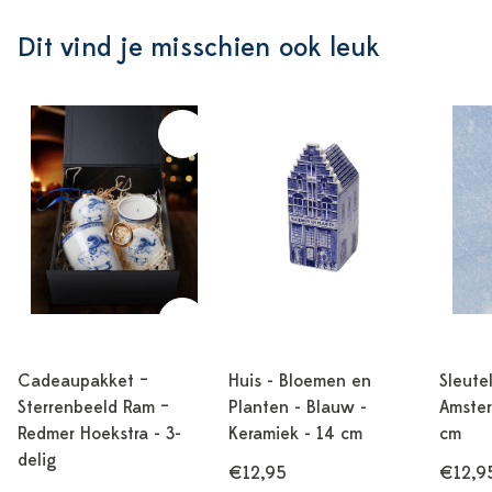
Dit vind je misschien ook leuk
Cadeaupakket –
Huis - Bloemen en
Sleute
Sterrenbeeld Ram –
Planten - Blauw -
Amster
Redmer Hoekstra - 3-
Keramiek - 14 cm
cm
delig
€12,95
€12,9