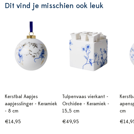
Dit vind je misschien ook leuk
Kerstbal Aapjes
Tulpenvaas vierkant -
Kerstb
aapjesslinger - Keramiek
Orchidee - Keramiek -
apensp
- 8 cm
15,5 cm
cm
€14,95
€49,95
€14,9