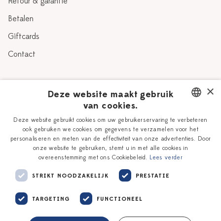
Retour & garantie
Betalen
Giftcards
Contact
Over Heinen Delfts Blauw
×
Deze website maakt gebruik
van cookies.
Blog
Delfts Blauw
DUTCH
Deze website gebruikt cookies om uw gebruikerservaring te verbeteren
Verhaal
Workshops
ook gebruiken we cookies om gegevens te verzamelen voor het
ENGLISH
personaliseren en meten van de effectiviteit van onze advertenties. Door
Onze plateelschilders
Vacatures
onze website te gebruiken, stemt u in met alle cookies in
overeenstemming met ons Cookiebeleid.
Lees verder
Winkels
Zakelijk
STRIKT NOODZAKELIJK
PRESTATIE
TARGETING
FUNCTIONEEL