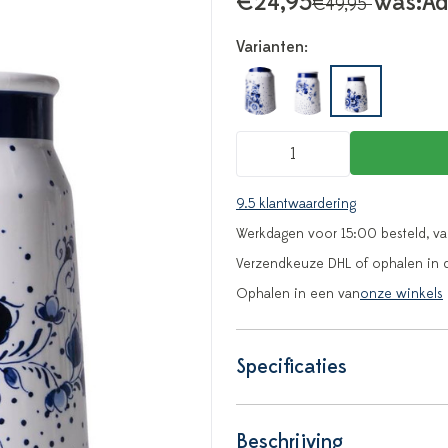
€24,95
Was:
Ad
€49,95
Varianten:
9.5 klantwaardering
Werkdagen voor 15:00 besteld, v
Verzendkeuze DHL of ophalen in 
Ophalen in een van
onze winkels
Specificaties
Beschrijving