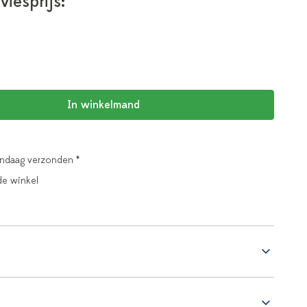
viesprijs:
In winkelmand
andaag verzonden *
de winkel