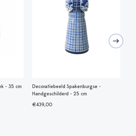
ek - 35 cm
Decoratiebeeld Spakenburgse -
Kel
Handgeschilderd - 25 cm
16
€439,00
€9