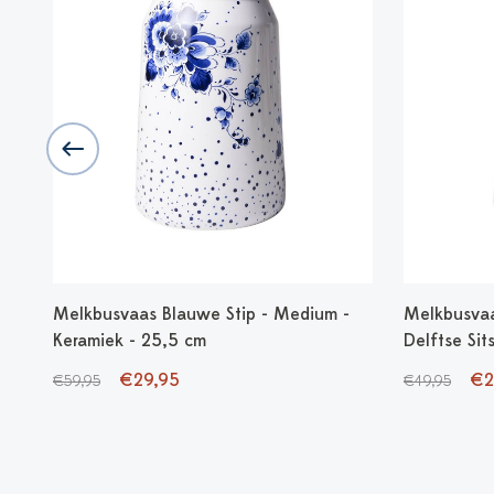
Melkbusvaas Blauwe Stip - Medium -
Melkbusvaa
Keramiek - 25,5 cm
Delftse Sit
€29,95
€2
€59,95
€49,95