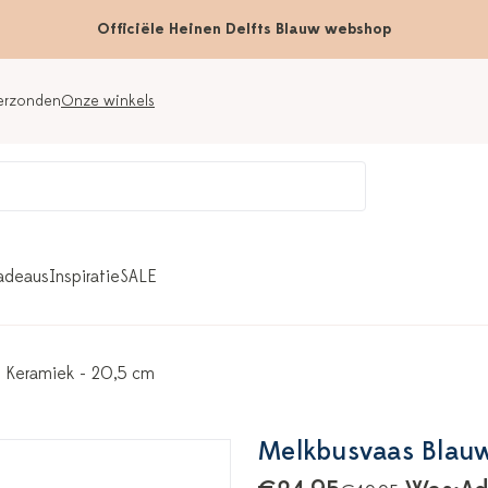
Officiële Heinen Delfts Blauw webshop
verzonden
Onze winkels
adeaus
Inspiratie
SALE
- Keramiek - 20,5 cm
Melkbusvaas Blauwe