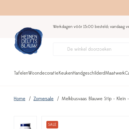
Werkdagen vóór 15:00 besteld; vandaag 
Tafelen
Woondecoratie
Keuken
Handgeschilderd
Maatwerk
C
Home
Zomersale
Melkbusvaas Blauwe Stip - Klein 
SALE