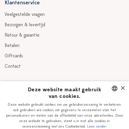
Klantenservice
Veelgestelde vragen
Bezorgen & levertijd
Retour & garantie
Betalen
Giftcards
Contact
Over Heinen Delfts Blauw
×
Deze website maakt gebruik
van cookies.
Blog
Delfts Blauw
DUTCH
Deze website gebruikt cookies om uw gebruikerservaring te verbeteren
Verhaal
Workshops
ook gebruiken we cookies om gegevens te verzamelen voor het
ENGLISH
personaliseren en meten van de effectiviteit van onze advertenties. Door
Onze plateelschilders
Vacatures
onze website te gebruiken, stemt u in met alle cookies in
overeenstemming met ons Cookiebeleid.
Lees verder
Winkels
Zakelijk