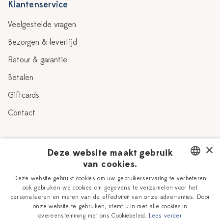
Klantenservice
Veelgestelde vragen
Bezorgen & levertijd
Retour & garantie
Betalen
Giftcards
Contact
Over Heinen Delfts Blauw
×
Deze website maakt gebruik
van cookies.
Blog
Delfts Blauw
DUTCH
Deze website gebruikt cookies om uw gebruikerservaring te verbeteren
Verhaal
Workshops
ook gebruiken we cookies om gegevens te verzamelen voor het
ENGLISH
personaliseren en meten van de effectiviteit van onze advertenties. Door
Onze plateelschilders
Vacatures
onze website te gebruiken, stemt u in met alle cookies in
overeenstemming met ons Cookiebeleid.
Lees verder
Winkels
Zakelijk