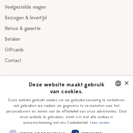
Veelgestelde vragen
Bezorgen & levertijd
Retour & garantie
Betalen
Giftcards
Contact
Over Heinen Delfts Blauw
×
Deze website maakt gebruik
van cookies.
Blog
Delfts Blauw
DUTCH
Deze website gebruikt cookies om uw gebruikerservaring te verbeteren
Verhaal
Workshops
ook gebruiken we cookies om gegevens te verzamelen voor het
ENGLISH
personaliseren en meten van de effectiviteit van onze advertenties. Door
Onze plateelschilders
Vacatures
onze website te gebruiken, stemt u in met alle cookies in
overeenstemming met ons Cookiebeleid.
Lees verder
Winkels
Zakelijk