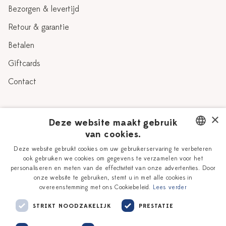
Bezorgen & levertijd
Retour & garantie
Betalen
Giftcards
Contact
Over Heinen Delfts Blauw
×
Deze website maakt gebruik
van cookies.
Blog
Delfts Blauw
DUTCH
Deze website gebruikt cookies om uw gebruikerservaring te verbeteren
Verhaal
Workshops
ook gebruiken we cookies om gegevens te verzamelen voor het
ENGLISH
personaliseren en meten van de effectiviteit van onze advertenties. Door
Onze plateelschilders
Vacatures
onze website te gebruiken, stemt u in met alle cookies in
overeenstemming met ons Cookiebeleid.
Lees verder
Winkels
Zakelijk
STRIKT NOODZAKELIJK
PRESTATIE