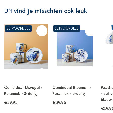
Dit vind je misschien ook leuk
SETVOORDEEL
SETVOORDEEL
Combideal IJsvogel -
Combideal Bloemen -
Paasha
Keramiek - 3-delig
Keramiek - 3-delig
- Set 
blauw 
€39,95
€39,95
€19,9