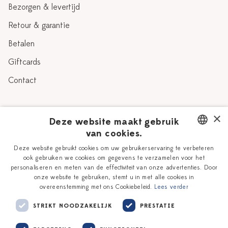
Bezorgen & levertijd
Retour & garantie
Betalen
Giftcards
Contact
Over Heinen Delfts Blauw
×
Deze website maakt gebruik
van cookies.
Blog
Delfts Blauw
DUTCH
Deze website gebruikt cookies om uw gebruikerservaring te verbeteren
Verhaal
Workshops
ook gebruiken we cookies om gegevens te verzamelen voor het
ENGLISH
personaliseren en meten van de effectiviteit van onze advertenties. Door
Onze plateelschilders
Vacatures
onze website te gebruiken, stemt u in met alle cookies in
overeenstemming met ons Cookiebeleid.
Lees verder
Winkels
Zakelijk
STRIKT NOODZAKELIJK
PRESTATIE