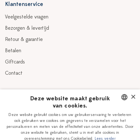
Klantenservice
Veelgestelde vragen
Bezorgen & levertijd
Retour & garantie
Betalen
Giftcards
Contact
Over Heinen Delfts Blauw
×
Deze website maakt gebruik
van cookies.
Blog
Delfts Blauw
DUTCH
Deze website gebruikt cookies om uw gebruikerservaring te verbeteren
Verhaal
Workshops
ook gebruiken we cookies om gegevens te verzamelen voor het
ENGLISH
personaliseren en meten van de effectiviteit van onze advertenties. Door
Onze plateelschilders
Vacatures
onze website te gebruiken, stemt u in met alle cookies in
overeenstemming met ons Cookiebeleid.
Lees verder