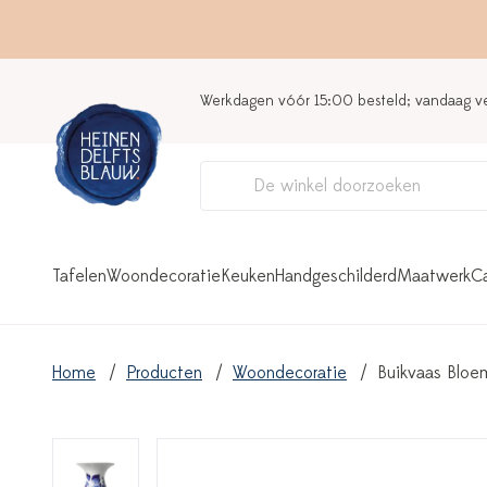
Werkdagen vóór 15:00 besteld; vandaag 
Tafelen
Woondecoratie
Keuken
Handgeschilderd
Maatwerk
C
Home
Producten
Woondecoratie
Buikvaas Bloe