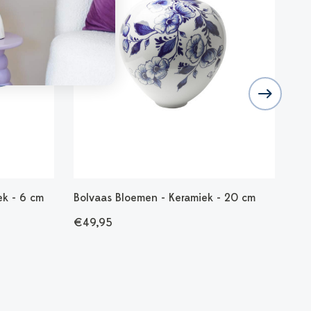
ek - 6 cm
Bolvaas Bloemen - Keramiek - 20 cm
Hog
€49,95
€1