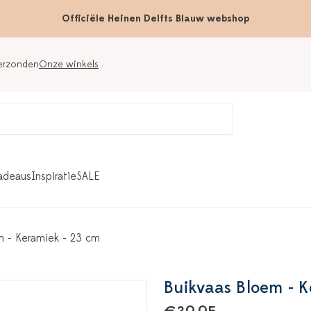
Officiële Heinen Delfts Blauw webshop
verzonden
Onze winkels
adeaus
Inspiratie
SALE
m - Keramiek - 23 cm
Buikvaas Bloem - K