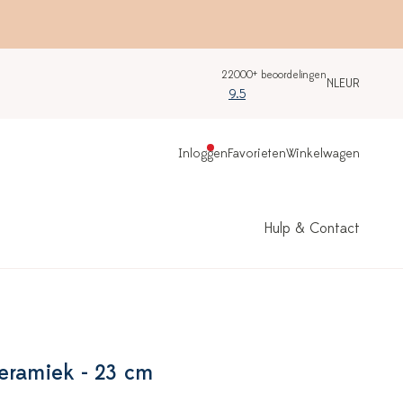
22000+ beoordelingen
NL
EUR
9.5
Inloggen
Favorieten
Winkelwagen
Hulp & Contact
eramiek - 23 cm