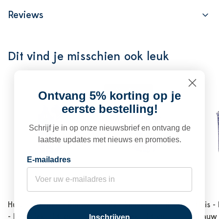
Reviews
Dit vind je misschien ook leuk
UITVERKOCHT
Ontvang 5% korting op je
eerste bestelling!
Schrijf je in op onze nieuwsbrief en ontvang de
laatste updates met nieuws en promoties.
E-mailadres
Huis - Klompen - Blauw
Huis - Souvenirs - Blauw
Huis -
- Keramiek - 14 cm
- Keramiek - 14 cm
Blauw 
Inschrijven