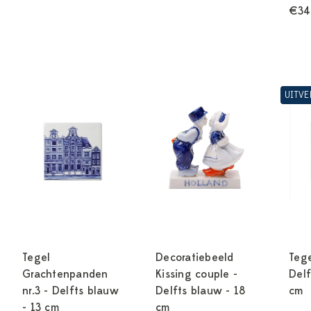
€34
UITV
Tegel
Decoratiebeeld
Tege
Grachtenpanden
Kissing couple -
Delf
nr.3 - Delfts blauw
Delfts blauw - 18
cm
- 13 cm
cm