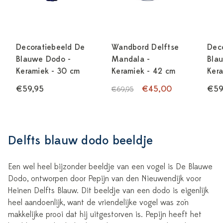
Decoratiebeeld De
Wandbord Delftse
Dec
Blauwe Dodo -
Mandala -
Bla
Keramiek - 30 cm
Keramiek - 42 cm
Kera
€59,95
€45,00
€59
€69,95
Delfts blauw dodo beeldje
Een wel heel bijzonder beeldje van een vogel is De Blauwe
Dodo, ontworpen door Pepijn van den Nieuwendijk voor
Heinen Delfts Blauw. Dit beeldje van een dodo is eigenlijk
heel aandoenlijk, want de vriendelijke vogel was zo'n
makkelijke prooi dat hij uitgestorven is. Pepijn heeft het