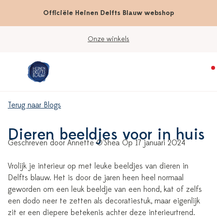
Officiële Heinen Delfts Blauw webshop
Werkdagen vóór 15:00 besteld; vandaag verzonden
Terug naar Blogs
Dieren beeldjes voor in huis
Geschreven door Annette O'Shea Op 17 januari 2024
Vrolijk je interieur op met leuke beeldjes van dieren in
Delfts blauw. Het is door de jaren heen heel normaal
geworden om een leuk beeldje van een hond, kat of zelfs
een dodo neer te zetten als decoratiestuk, maar eigenlijk
zit er een diepere betekenis achter deze interieurtrend.