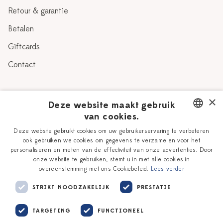
Retour & garantie
Betalen
Giftcards
Contact
Over Heinen Delfts Blauw
×
Deze website maakt gebruik
van cookies.
Blog
Delfts Blauw
DUTCH
Deze website gebruikt cookies om uw gebruikerservaring te verbeteren
Verhaal
Workshops
ook gebruiken we cookies om gegevens te verzamelen voor het
ENGLISH
personaliseren en meten van de effectiviteit van onze advertenties. Door
Onze plateelschilders
Vacatures
onze website te gebruiken, stemt u in met alle cookies in
overeenstemming met ons Cookiebeleid.
Lees verder
Winkels
Zakelijk
STRIKT NOODZAKELIJK
PRESTATIE
TARGETING
FUNCTIONEEL