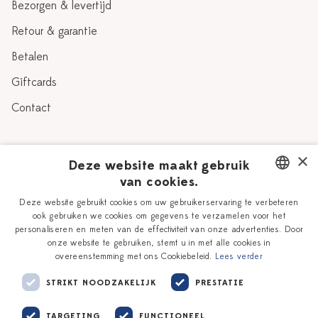
Bezorgen & levertijd
Retour & garantie
Betalen
Giftcards
Contact
Over Heinen Delfts Blauw
×
Deze website maakt gebruik
van cookies.
Blog
Delfts Blauw
DUTCH
Deze website gebruikt cookies om uw gebruikerservaring te verbeteren
Verhaal
Workshops
ook gebruiken we cookies om gegevens te verzamelen voor het
ENGLISH
personaliseren en meten van de effectiviteit van onze advertenties. Door
Onze plateelschilders
Vacatures
onze website te gebruiken, stemt u in met alle cookies in
overeenstemming met ons Cookiebeleid.
Lees verder
Winkels
Zakelijk
STRIKT NOODZAKELIJK
PRESTATIE
TARGETING
FUNCTIONEEL