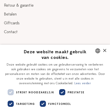
Retour & garantie
Betalen
Giftcards
Contact
Over Heinen Delfts Blauw
×
Deze website maakt gebruik
van cookies.
Blog
Delfts Blauw
DUTCH
Deze website gebruikt cookies om uw gebruikerservaring te verbeteren
Verhaal
Workshops
ook gebruiken we cookies om gegevens te verzamelen voor het
ENGLISH
personaliseren en meten van de effectiviteit van onze advertenties. Door
Onze plateelschilders
Vacatures
onze website te gebruiken, stemt u in met alle cookies in
overeenstemming met ons Cookiebeleid.
Lees verder
Winkels
Zakelijk
STRIKT NOODZAKELIJK
PRESTATIE
TARGETING
FUNCTIONEEL