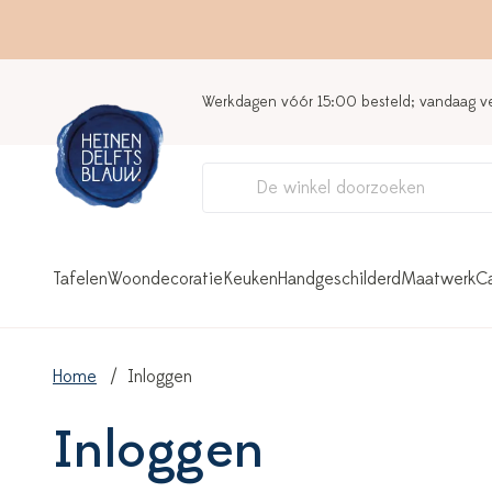
Werkdagen vóór 15:00 besteld; vandaag 
Tafelen
Woondecoratie
Keuken
Handgeschilderd
Maatwerk
C
Home
Inloggen
Inloggen