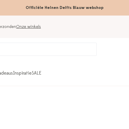
Officiële Heinen Delfts Blauw webshop
verzonden
Onze winkels
adeaus
Inspiratie
SALE