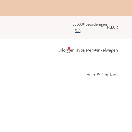
22000+ beoordelingen
NL
EUR
9.5
Inloggen
Favorieten
Winkelwagen
Hulp & Contact