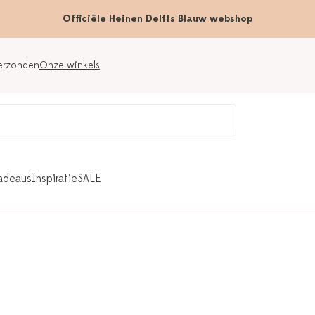
Officiële Heinen Delfts Blauw webshop
verzonden
Onze winkels
adeaus
Inspiratie
SALE