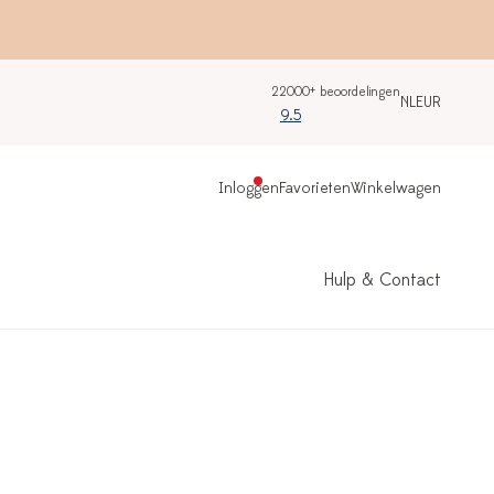
22000+ beoordelingen
NL
EUR
9.5
Inloggen
Favorieten
Winkelwagen
Hulp & Contact