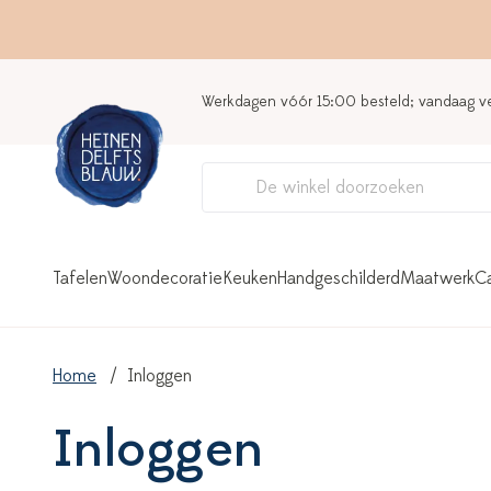
Werkdagen vóór 15:00 besteld; vandaag 
Tafelen
Woondecoratie
Keuken
Handgeschilderd
Maatwerk
C
Home
Inloggen
Inloggen