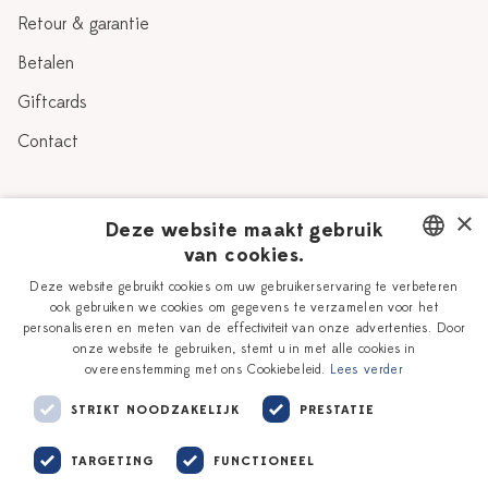
Retour & garantie
Betalen
Giftcards
Contact
Over Heinen Delfts Blauw
×
Deze website maakt gebruik
van cookies.
Blog
Delfts Blauw
DUTCH
Deze website gebruikt cookies om uw gebruikerservaring te verbeteren
Verhaal
Workshops
ook gebruiken we cookies om gegevens te verzamelen voor het
ENGLISH
personaliseren en meten van de effectiviteit van onze advertenties. Door
Onze plateelschilders
Vacatures
onze website te gebruiken, stemt u in met alle cookies in
overeenstemming met ons Cookiebeleid.
Lees verder
Winkels
Zakelijk
STRIKT NOODZAKELIJK
PRESTATIE
TARGETING
FUNCTIONEEL