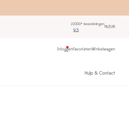
22000+ beoordelingen
NL
EUR
9.5
Inloggen
Favorieten
Winkelwagen
Hulp & Contact