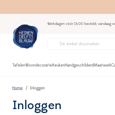
Werkdagen vóór 15:00 besteld; vandaag 
Tafelen
Woondecoratie
Keuken
Handgeschilderd
Maatwerk
C
Home
Inloggen
Inloggen