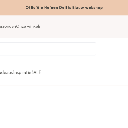
Officiële Heinen Delfts Blauw webshop
verzonden
Onze winkels
adeaus
Inspiratie
SALE