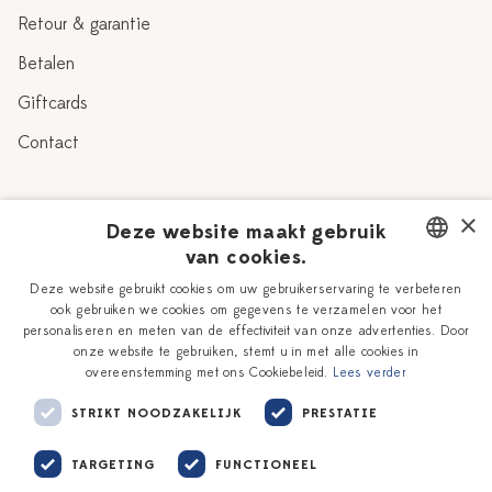
Retour & garantie
Betalen
Giftcards
Contact
Over Heinen Delfts Blauw
×
Deze website maakt gebruik
van cookies.
Blog
Delfts Blauw
DUTCH
Deze website gebruikt cookies om uw gebruikerservaring te verbeteren
Verhaal
Workshops
ook gebruiken we cookies om gegevens te verzamelen voor het
ENGLISH
personaliseren en meten van de effectiviteit van onze advertenties. Door
Onze plateelschilders
Vacatures
onze website te gebruiken, stemt u in met alle cookies in
overeenstemming met ons Cookiebeleid.
Lees verder
Winkels
Zakelijk
STRIKT NOODZAKELIJK
PRESTATIE
TARGETING
FUNCTIONEEL