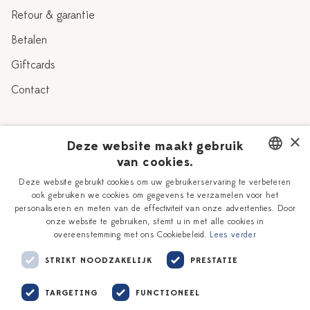
Retour & garantie
Betalen
Giftcards
Contact
Over Heinen Delfts Blauw
×
Deze website maakt gebruik
van cookies.
Blog
Delfts Blauw
DUTCH
Deze website gebruikt cookies om uw gebruikerservaring te verbeteren
Verhaal
Workshops
ook gebruiken we cookies om gegevens te verzamelen voor het
ENGLISH
personaliseren en meten van de effectiviteit van onze advertenties. Door
Onze plateelschilders
Vacatures
onze website te gebruiken, stemt u in met alle cookies in
overeenstemming met ons Cookiebeleid.
Lees verder
Winkels
Zakelijk
STRIKT NOODZAKELIJK
PRESTATIE
TARGETING
FUNCTIONEEL