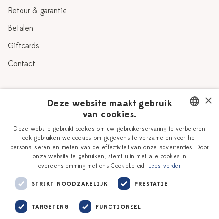
Retour & garantie
Betalen
Giftcards
Contact
Over Heinen Delfts Blauw
×
Deze website maakt gebruik
van cookies.
Blog
Delfts Blauw
DUTCH
Deze website gebruikt cookies om uw gebruikerservaring te verbeteren
Verhaal
Workshops
ook gebruiken we cookies om gegevens te verzamelen voor het
ENGLISH
personaliseren en meten van de effectiviteit van onze advertenties. Door
Onze plateelschilders
Vacatures
onze website te gebruiken, stemt u in met alle cookies in
overeenstemming met ons Cookiebeleid.
Lees verder
Winkels
Zakelijk
STRIKT NOODZAKELIJK
PRESTATIE
TARGETING
FUNCTIONEEL