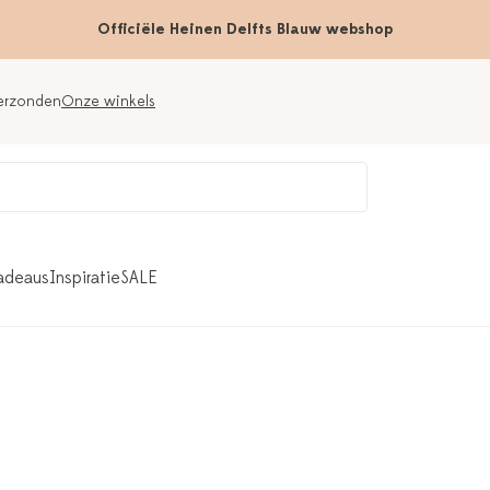
Officiële Heinen Delfts Blauw webshop
verzonden
Onze winkels
adeaus
Inspiratie
SALE