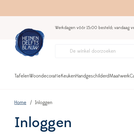
Werkdagen vóór 15:00 besteld; vandaag 
Tafelen
Woondecoratie
Keuken
Handgeschilderd
Maatwerk
C
Home
Inloggen
Inloggen