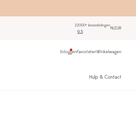
22000+ beoordelingen
NL
EUR
9.5
Inloggen
Favorieten
Winkelwagen
Hulp & Contact