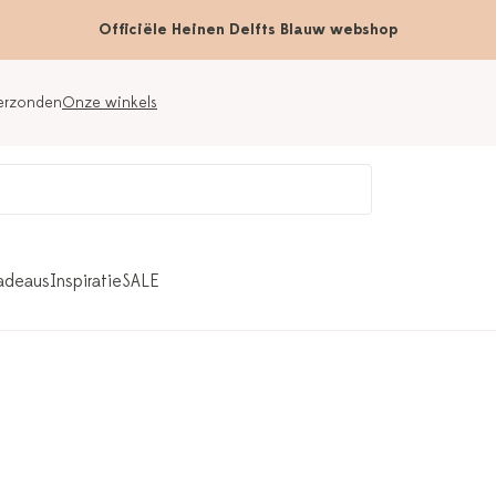
Officiële Heinen Delfts Blauw webshop
verzonden
Onze winkels
adeaus
Inspiratie
SALE