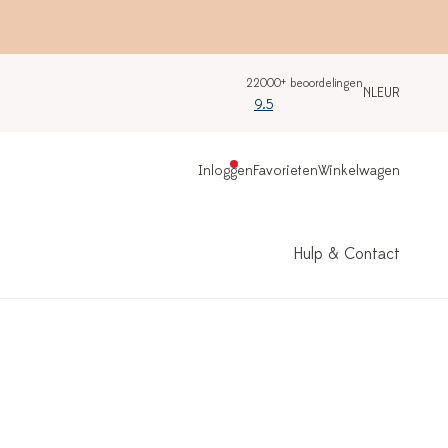
22000+ beoordelingen
NL
EUR
9.5
Inloggen
Favorieten
Winkelwagen
Hulp & Contact