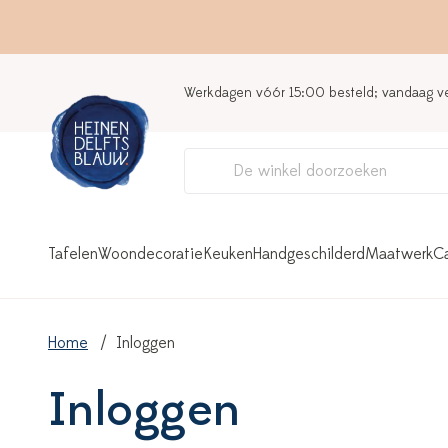
Werkdagen vóór 15:00 besteld; vandaag 
Tafelen
Woondecoratie
Keuken
Handgeschilderd
Maatwerk
C
Home
Inloggen
Inloggen